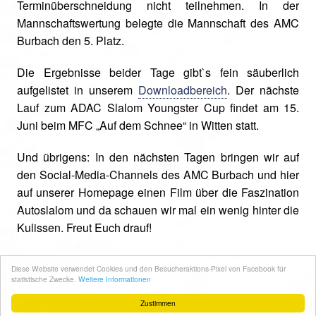
Terminüberschneidung nicht teilnehmen. In der
Mannschaftswertung belegte die Mannschaft des AMC
Burbach den 5. Platz.
Die Ergebnisse beider Tage gibt`s fein säuberlich
aufgelistet in unserem
Downloadbereich
. Der nächste
Lauf zum ADAC Slalom Youngster Cup findet am 15.
Juni beim MFC „Auf dem Schnee“ in Witten statt.
Und übrigens: In den nächsten Tagen bringen wir auf
den Social-Media-Channels des AMC Burbach und hier
auf unserer Homepage einen Film über die Faszination
Autoslalom und da schauen wir mal ein wenig hinter die
Kulissen. Freut Euch drauf!
Zurück
Diese Website verwendet Cookies und den Besucheraktions-Pixel von Facebook für
statistische Zwecke.
Weitere Informationen
Zustimmen
AMC Burbach e.V.