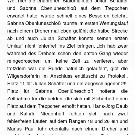
Wer hier die erfahrenen Slalompiloten Julian Schäffer
und Sabrina Obenlüneschloß auf dem Treppchen
erwartet hatte, wurde schnell eines Besseren belehrt.
Sabrina Obenlüneschloß räumte im ersten Wertungslauf
nach einem Dreher mal eben gefühlt die halbe Strecke
ab und auch Julian Schäffer konnte seinen ersten
Umlauf nicht fehlerfrei ins Ziel bringen. „Ich hab zwar
während des Drehers schon den ersten Gang wieder
reingedroschen um keine Zeit zu verlieren, aber
trotzdem war die Runde natürlich gelaufen“, gibt die
Wilgersdorferin im Anschluss enttäuscht zu Protokoll.
Platz 11 für Julian Schäffer und ein abgeschlagener 29.
Platz für Sabrina Obenlüneschloß notierte die
Zeitnahme für die beiden, die sich mit Sicherheit einen
Platz auf dem Treppchen erhofft hatten. Hans-Jörg Daub
und Kathrin Niedenhoff reihten sich nach zwei
fehlerfreien Läufen auf dem Rängen 18 und 26 ein und
Marius Paul fuhr ebenfalls nach einem Dreher und