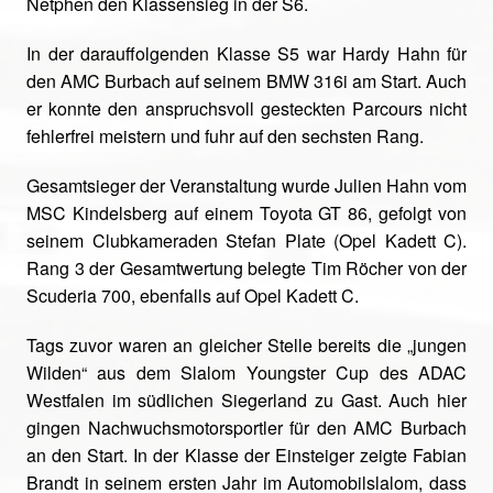
Netphen den Klassensieg in der S6.
In der darauffolgenden Klasse S5 war Hardy Hahn für
den AMC Burbach auf seinem BMW 316i am Start. Auch
er konnte den anspruchsvoll gesteckten Parcours nicht
fehlerfrei meistern und fuhr auf den sechsten Rang.
Gesamtsieger der Veranstaltung wurde Julien Hahn vom
MSC Kindelsberg auf einem Toyota GT 86, gefolgt von
seinem Clubkameraden Stefan Plate (Opel Kadett C).
Rang 3 der Gesamtwertung belegte Tim Röcher von der
Scuderia 700, ebenfalls auf Opel Kadett C.
Tags zuvor waren an gleicher Stelle bereits die „jungen
Wilden“ aus dem Slalom Youngster Cup des ADAC
Westfalen im südlichen Siegerland zu Gast. Auch hier
gingen Nachwuchsmotorsportler für den AMC Burbach
an den Start. In der Klasse der Einsteiger zeigte Fabian
Brandt in seinem ersten Jahr im Automobilslalom, dass